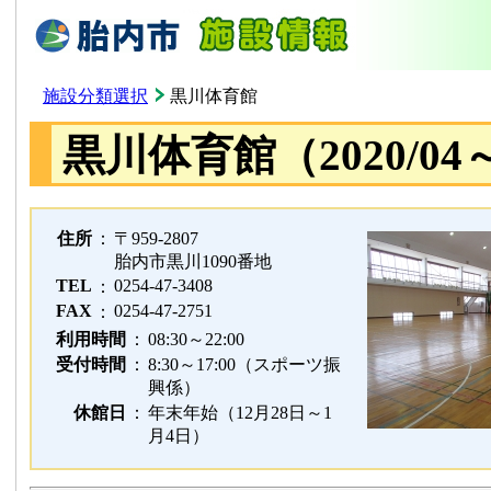
施設分類選択
黒川体育館
黒川体育館（2020/04
住所
：
〒959-2807
胎内市黒川1090番地
TEL
0254-47-3408
：
FAX
0254-47-2751
：
利用時間
：
08:30～22:00
受付時間
：
8:30～17:00（スポーツ振
興係）
休館日
：
年末年始（12月28日～1
月4日）