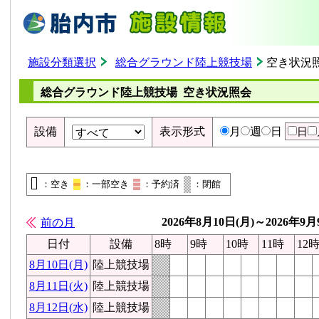
施設分類選択
総合グラウンド陸上競技場
空き状況
総合グラウンド陸上競技場 空き状況照会
設備
表示形式
月
週
日
日
：空き
：一部空き
：予約済
：閉館
2026年8月10日(月)～2026年9月
前の月
日付
設備
8時
9時
10時
11時
12
8月10日(月)
陸上競技場
8月11日(火)
陸上競技場
8月12日(水)
陸上競技場