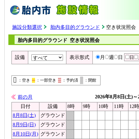
施設分類選択
胎内多目的グラウンド
空き状況照会
胎内多目的グラウンド 空き状況照会
設備
表示形式
月
週
日
日
：空き
：一部空き
：予約済
：閉館
2026年8月8日(土)～
前の月
日付
設備
8時
9時
10時
11時
12
8月8日(土)
グラウンド
8月9日(日)
グラウンド
8月10日(月)
グラウンド