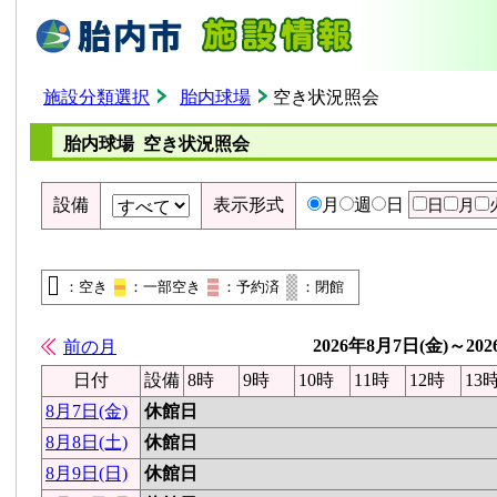
施設分類選択
胎内球場
空き状況照会
胎内球場 空き状況照会
設備
表示形式
月
週
日
日
月
：空き
：一部空き
：予約済
：閉館
2026年8月7日(金)～20
前の月
日付
設備
8時
9時
10時
11時
12時
13
8月7日(金)
休館日
8月8日(土)
休館日
8月9日(日)
休館日