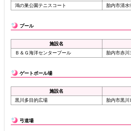
鴻の巣公園テニスコート
胎内市清水9
プール
施設名
Ｂ＆Ｇ海洋センタープール
胎内市赤川32
ゲートボール場
施設名
黒川多目的広場
胎内市黒川1
弓道場