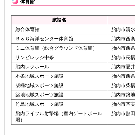
体育館
施設名
総合体育館
胎内市清水
Ｂ＆Ｇ海洋センター体育館
胎内市西条6
ミニ体育館（総合グラウンド体育館）
胎内市西条6
サンビレッジ中条
胎内市長橋下
胎内レクホール
胎内市夏井1
本条地域スポーツ施設
胎内市西条町
柴橋地域スポーツ施設
胎内市柴橋1
築地地域スポーツ施設
胎内市築地3
竹島地域スポーツ施設
胎内市苔実3
胎内ライフル射撃場（室内ゲートボール
胎内市熱田坂
場）